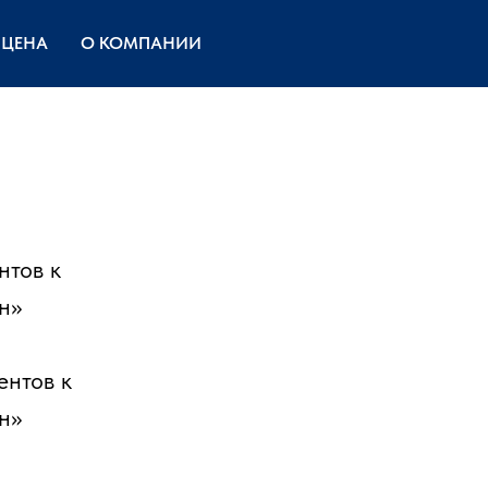
ЙЦЕНА
О КОМПАНИИ
нтов к
н»
ентов к
н»