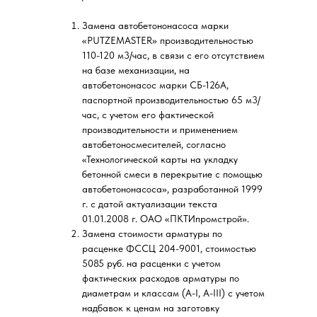
Замена автобетононасоса марки
«PUTZEMASTER» производительностью
110-120 м3/час, в связи с его отсутствием
на базе механизации, на
автобетононасос марки СБ-126А,
паспортной производительностью 65 м3/
час, с учетом его фактической
производительности и применением
автобетоносмесителей, согласно
«Технологической карты на укладку
бетонной смеси в перекрытие с помощью
автобетононасоса», разработанной 1999
г. с датой актуализации текста
01.01.2008 г. ОАО «ПКТИпромстрой».
Замена стоимости арматуры по
расценке ФССЦ 204-9001, стоимостью
5085 руб. на расценки с учетом
фактических расходов арматуры по
диаметрам и классам (А-I, A-III) с учетом
надбавок к ценам на заготовку