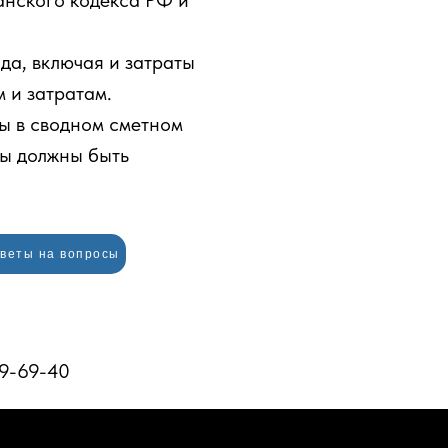
данского кодекса РФ и
да, включая и затраты
 и затратам.
ны в сводном сметном
ты должны быть
веты на вопросы
59-69-40