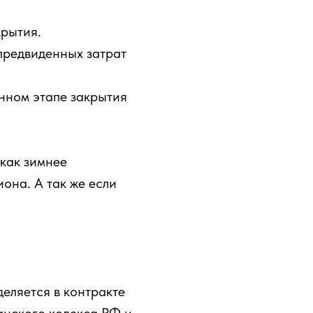
крытия.
предвиденных затрат
анном этапе закрытия
 как зимнее
она. А так же если
еляется в контракте