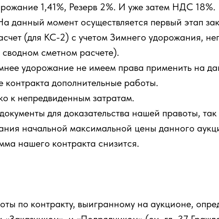
рожание 1,41%, Резерв 2%. И уже затем НДС 18%.
 На данный момент осуществляется первый этап за
счет (для КС-2) с учетом Зимнего удорожания, не
в сводном сметном расчете).
имнее удорожание не имеем права применить на д
це контракта дополнительные работы.
ько к непредвиденным затратам.
документы для доказательства нашей правоты, так
ания начальной максимальной цены данного аукци
умма нашего контракта снизится.
ты по контракту, выигранному на аукционе, опред