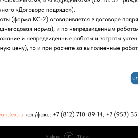
и «Заказчиком», и «Подрядчиком» (см. гл. 37 Граж
ного «Договора подряда»).
ты (форма КС-2) оговаривается в договоре подря
еднегодовая норма), и по непредвиденным работам
рожание и непредвиденные работы и затраты учте
орную цену), то и при расчете за выполненные рабо
От
yandex.ru
тел./факс: +7 (812) 710-89-14, +7 (953) 3
Tilda
Made on